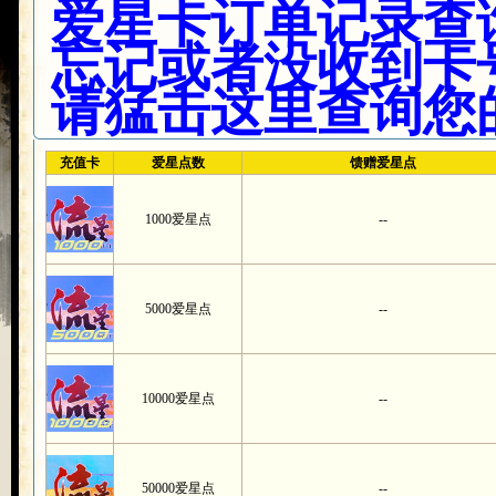
爱星卡订单记录查
忘记或者没收到卡
请猛击这里查询您
充值卡
爱星点数
馈赠爱星点
1000爱星点
--
5000爱星点
--
10000爱星点
--
50000爱星点
--